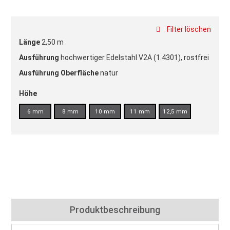
Filter löschen
Länge
2,50 m
Ausführung
hochwertiger Edelstahl V2A (1.4301), rostfrei
Ausführung Oberfläche
natur
Höhe
6 mm
8 mm
10 mm
11 mm
12,5 mm
Produktbeschreibung