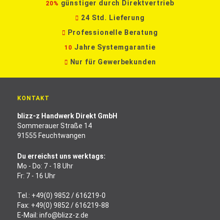
günstiger durch Direktvertrieb
20%
24 Std. Lieferung
Professionelle Beratung
Jahre Systemgarantie
10
Nur für Gewerbekunden
KONTAKT
blizz-z Handwerk Direkt GmbH
Sommerauer Straße 14
91555 Feuchtwangen
Du erreichst uns werktags:
Mo - Do: 7 - 18 Uhr
Fr: 7 - 16 Uhr
Tel.:
+49(0) 9852 / 616219-0
Fax: +49(0) 9852 / 616219-88
E-Mail:
info@blizz-z.de