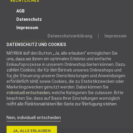
RECHTLICHES
AGB
Datenschutz
Impressum
Datenschutzerklärung
Impressum
ZAHLUNGSARTEN
DATENSCHUTZ UND COOKIES
Rechnung
Mit Klick auf den Button „Ja, alle erlauben“ ermöglichen Sie
uns, dass wir Ihnen ein optimales Erlebnis und einfache
Vorauskasse
Einkaufsprozesse in unserem Onlineshop bieten können. Dazu
Lastschrift mit 2 % Skonto
zählen Cookies, die für den Betrieb unseres Onlineshops und
für die Steuerung unserer Dienstleistungen und Anwendungen
erforderlich sind, sowie Cookies, die zu Statistikzwecken oder
Marketingzwecken genutzt werden. Dabei können Sie
individuell entscheiden, welche Kategorien Sie zulassen. Bitte
WIR VERSENDEN MIT
beachten Sie, dass auf Basis Ihrer Einstellungen womöglich
nicht alle Funktionalitäten der Seite zur Verfügung stehen.
Nein, individuell entscheiden
Notwendig
JA, ALLE ERLAUBEN