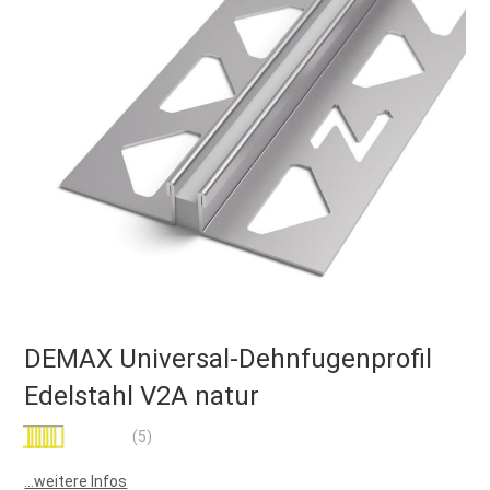
DEMAX Universal-Dehnfugenprofil
Edelstahl V2A natur
Bewertung:
(5)
100
100
% of
...weitere Infos