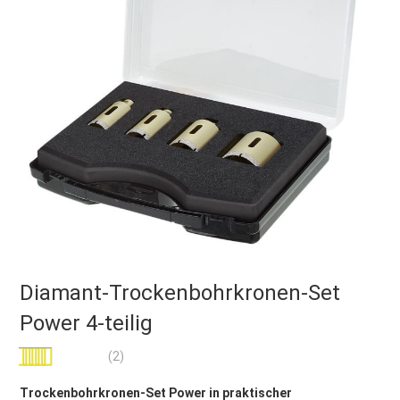
Diamant-Trockenbohrkronen-Set
Power 4-teilig
Bewertung:
(2)
100
100
% of
Trockenbohrkronen-Set Power in praktischer