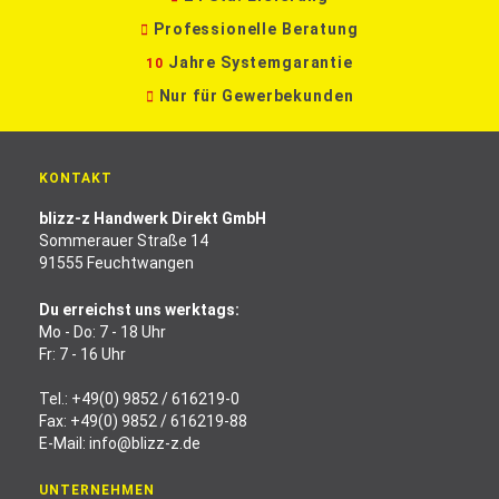
Professionelle Beratung
Jahre Systemgarantie
10
Nur für Gewerbekunden
KONTAKT
blizz-z Handwerk Direkt GmbH
Sommerauer Straße 14
91555 Feuchtwangen
Du erreichst uns werktags:
Mo - Do: 7 - 18 Uhr
Fr: 7 - 16 Uhr
Tel.:
+49(0) 9852 / 616219-0
Fax: +49(0) 9852 / 616219-88
E-Mail:
info@blizz-z.de
UNTERNEHMEN