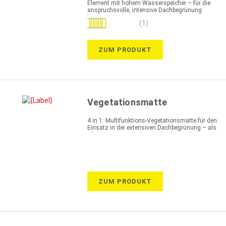
Element mit hohem Wasserspeicher – für die
anspruchsvolle, intensive Dachbegrünung
hervorragend geeignet
Bewertung:
(1)
100%
ZUM PRODUKT
Vegetationsmatte
4 in 1: Multifunktions-Vegetationsmatte für den
Einsatz in der extensiven Dachbegrünung – als
Filter-, Wasserspeicher- und Schutzschicht sowie
Nährstoffspeicher
ZUM PRODUKT