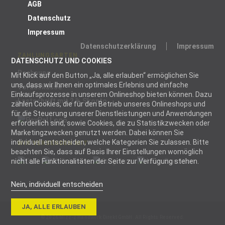
AGB
Datenschutz
Impressum
Datenschutzerklärung
Impressum
ZAHLUNGSARTEN
DATENSCHUTZ UND COOKIES
Rechnung
Mit Klick auf den Button „Ja, alle erlauben“ ermöglichen Sie
uns, dass wir Ihnen ein optimales Erlebnis und einfache
Vorauskasse
Einkaufsprozesse in unserem Onlineshop bieten können. Dazu
Lastschrift mit 2 % Skonto
zählen Cookies, die für den Betrieb unseres Onlineshops und
für die Steuerung unserer Dienstleistungen und Anwendungen
erforderlich sind, sowie Cookies, die zu Statistikzwecken oder
Marketingzwecken genutzt werden. Dabei können Sie
individuell entscheiden, welche Kategorien Sie zulassen. Bitte
WIR VERSENDEN MIT
beachten Sie, dass auf Basis Ihrer Einstellungen womöglich
nicht alle Funktionalitäten der Seite zur Verfügung stehen.
Nein, individuell entscheiden
Notwendig
JA, ALLE ERLAUBEN
Notwendige
© 2026 blizz-z Handwerk Direkt GmbH. All Rights Reserved.