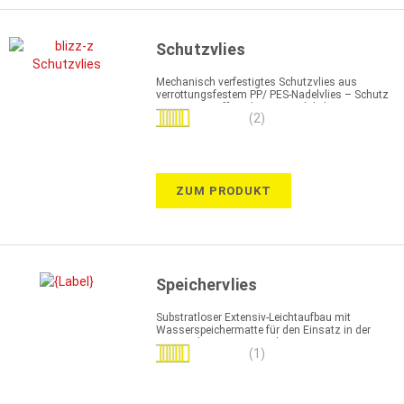
Schutzvlies
Mechanisch verfestigtes Schutzvlies aus
verrottungsfestem PP/ PES-Nadelvlies – Schutz
von Kunststoff- und Bitumenabdichtungen
Bewertung:
(2)
100%
ZUM PRODUKT
Speichervlies
Substratloser Extensiv-Leichtaufbau mit
Wasserspeichermatte für den Einsatz in der
Extensivbegrünung/ Dachvegetation
Bewertung:
(1)
100%