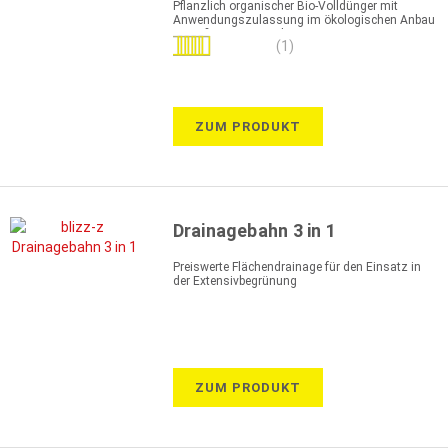
Pflanzlich organischer Bio-Volldünger mit
Anwendungszulassung im ökologischen Anbau
gemäß EU-Bioverordnung 834/2007
Bewertung:
(1)
100%
ZUM PRODUKT
Drainagebahn 3 in 1
Preiswerte Flächendrainage für den Einsatz in
der Extensivbegrünung
ZUM PRODUKT