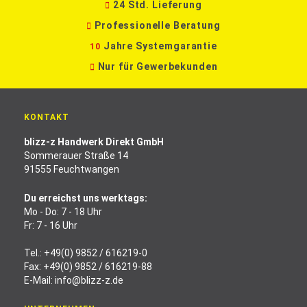
24 Std. Lieferung
Professionelle Beratung
Jahre Systemgarantie
10
Nur für Gewerbekunden
KONTAKT
blizz-z Handwerk Direkt GmbH
Sommerauer Straße 14
91555 Feuchtwangen
Du erreichst uns werktags:
Mo - Do: 7 - 18 Uhr
Fr: 7 - 16 Uhr
Tel.:
+49(0) 9852 / 616219-0
Fax: +49(0) 9852 / 616219-88
E-Mail:
info@blizz-z.de