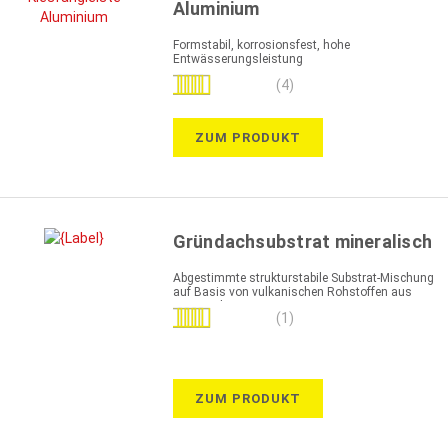
Aluminium
Formstabil, korrosionsfest, hohe
Entwässerungsleistung
Bewertung:
(4)
100%
ZUM PRODUKT
Gründachsubstrat mineralisch
Abgestimmte strukturstabile Substrat-Mischung
auf Basis von vulkanischen Rohstoffen aus
Lava und Bims
Bewertung:
(1)
100%
ZUM PRODUKT