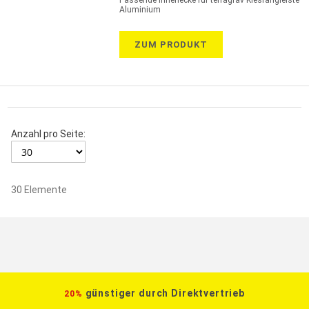
Passende Innenecke für terragrav Kiesfangleiste
Aluminium
ZUM PRODUKT
Anzahl pro Seite:
30
Elemente
günstiger durch Direktvertrieb
20%