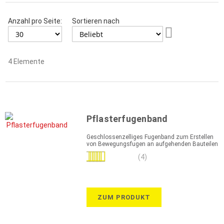
Anzahl pro Seite:
Sortieren nach
Aufsteigend
sortieren
4
Elemente
Pflasterfugenband
Geschlossenzelliges Fugenband zum Erstellen
von Bewegungsfugen an aufgehenden Bauteilen
Bewertung:
(4)
95%
ZUM PRODUKT