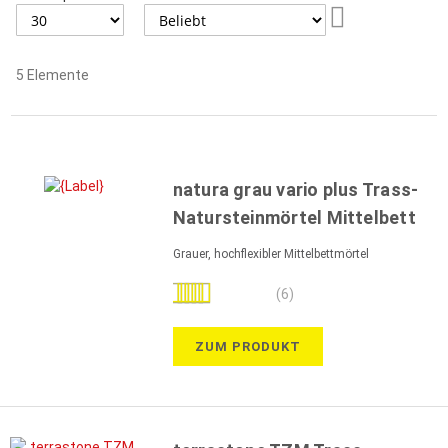
Aufsteigend
sortieren
5
Elemente
natura grau vario plus Trass-
Natursteinmörtel Mittelbett
Grauer, hochflexibler Mittelbettmörtel
Bewertung:
(6)
97%
ZUM PRODUKT