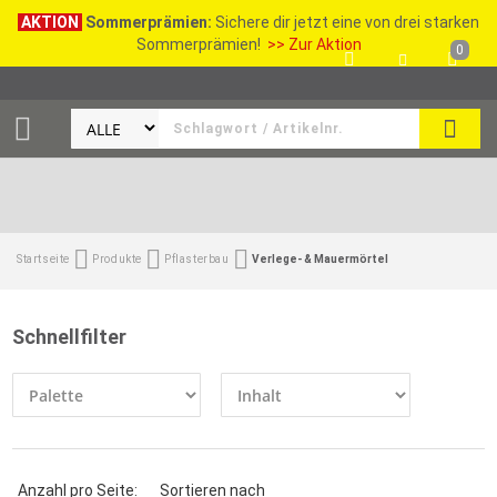
AKTION
Sommerprämien:
Sichere dir jetzt eine von drei starken
Sommerprämien!
>> Zur Aktion
0
SEAR
Startseite
Produkte
Pflasterbau
Verlege- & Mauermörtel
Schnellfilter
Anzahl pro Seite:
Sortieren nach