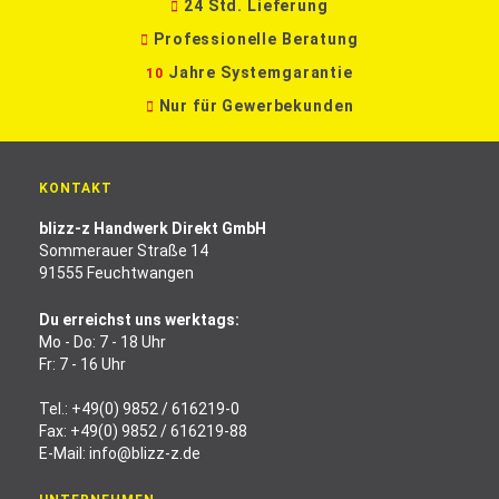
24 Std. Lieferung
Professionelle Beratung
Jahre Systemgarantie
10
Nur für Gewerbekunden
KONTAKT
blizz-z Handwerk Direkt GmbH
Sommerauer Straße 14
91555 Feuchtwangen
Du erreichst uns werktags:
Mo - Do: 7 - 18 Uhr
Fr: 7 - 16 Uhr
Tel.:
+49(0) 9852 / 616219-0
Fax: +49(0) 9852 / 616219-88
E-Mail:
info@blizz-z.de