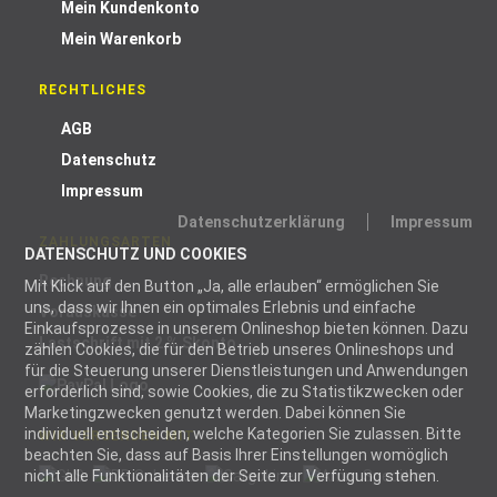
Mein Kundenkonto
Mein Warenkorb
RECHTLICHES
AGB
Datenschutz
Impressum
Datenschutzerklärung
Impressum
ZAHLUNGSARTEN
DATENSCHUTZ UND COOKIES
Rechnung
Mit Klick auf den Button „Ja, alle erlauben“ ermöglichen Sie
uns, dass wir Ihnen ein optimales Erlebnis und einfache
Vorauskasse
Einkaufsprozesse in unserem Onlineshop bieten können. Dazu
Lastschrift mit 2 % Skonto
zählen Cookies, die für den Betrieb unseres Onlineshops und
für die Steuerung unserer Dienstleistungen und Anwendungen
erforderlich sind, sowie Cookies, die zu Statistikzwecken oder
Marketingzwecken genutzt werden. Dabei können Sie
individuell entscheiden, welche Kategorien Sie zulassen. Bitte
WIR VERSENDEN MIT
beachten Sie, dass auf Basis Ihrer Einstellungen womöglich
nicht alle Funktionalitäten der Seite zur Verfügung stehen.