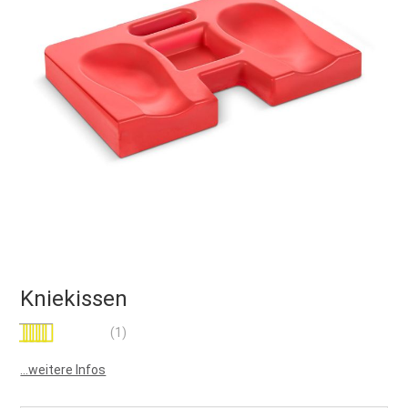
Kniekissen
Bewertung:
(1)
100
100
% of
...weitere Infos