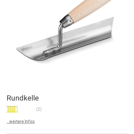
Rundkelle
Bewertung:
(2)
100
100
% of
...weitere Infos