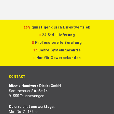
günstiger durch Direktvertrieb
20%
24 Std. Lieferung
Professionelle Beratung
Jahre Systemgarantie
10
Nur für Gewerbekunden
KONTAKT
blizz-z Handwerk Direkt GmbH
Sommerauer Straße 14
91555 Feuchtwangen
Du erreichst uns werktags:
Mo - Do: 7 - 18 Uhr